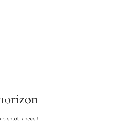
estations
Tarifs
Shop
Contact
Mon compte
’horizon
 bientôt lancée !