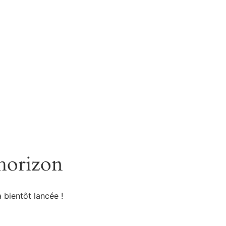
estations
Tarifs
Shop
Contact
Mon compte
’horizon
 bientôt lancée !